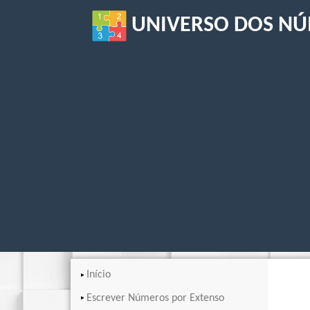
UNIVERSO DOS N
Início
Escrever Números por Extenso